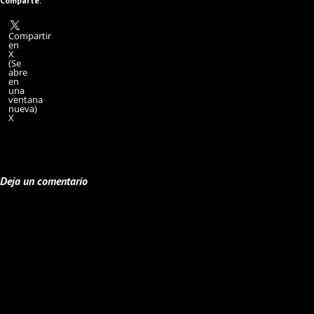
Comparte:
Compartir
en
X
(Se
abre
en
una
ventana
nueva)
X
Deja un comentario