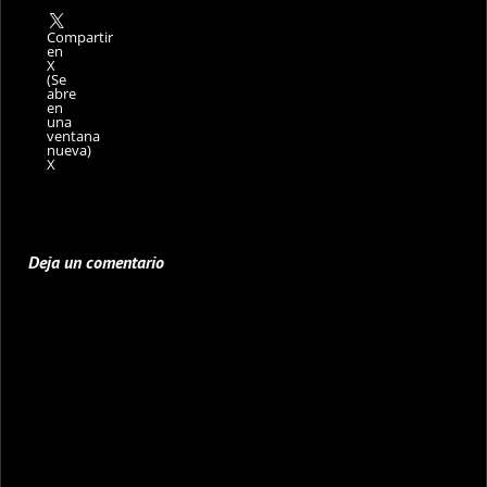
Compartir
en
X
(Se
abre
en
una
ventana
nueva)
X
Deja un comentario