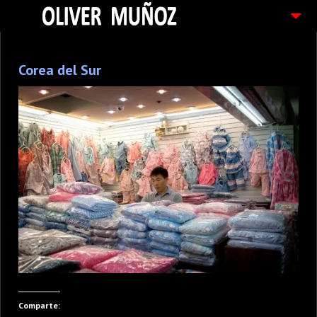
ARTICULOS / BLOG
Corea del Sur
FOTOGRAFIAS
CONTACTO
PEDIDOS
Comparte: