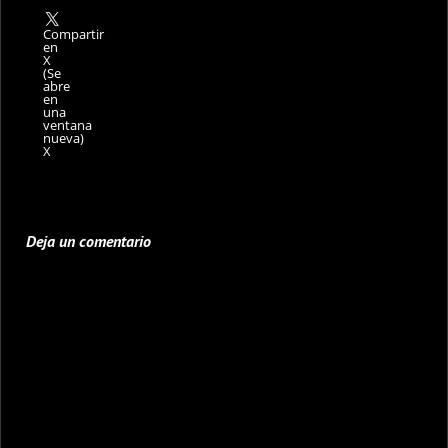
Compartir
en
X
(Se
abre
en
una
ventana
nueva)
X
Deja un comentario