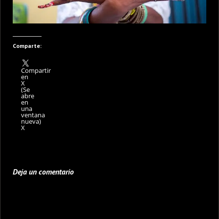
Comparte:
Compartir
en
X
(Se
abre
en
una
ventana
nueva)
X
Deja un comentario