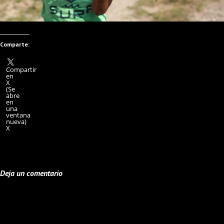
Comparte:
Compartir
en
X
(Se
abre
en
una
ventana
nueva)
X
Deja un comentario