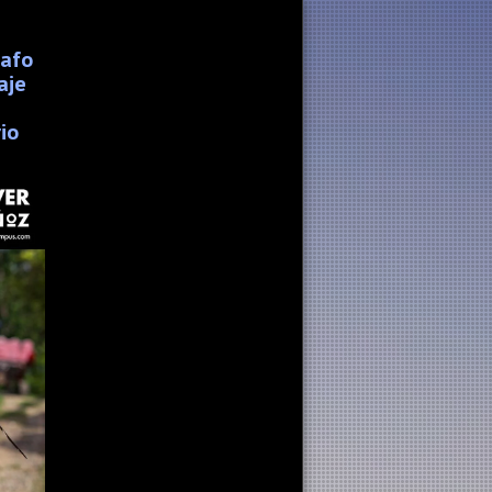
rafo
aje
io