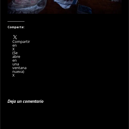
Comparte:
Compartir
en
X
(Se
abre
en
una
ventana
nueva)
X
Deja un comentario