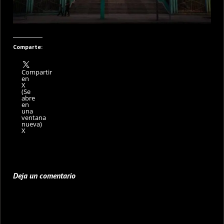
Comparte:
Compartir
en
X
(Se
abre
en
una
ventana
nueva)
X
Deja un comentario