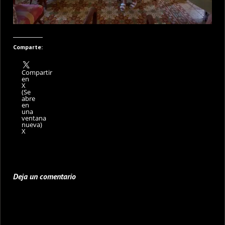
Comparte:
Compartir
en
X
(Se
abre
en
una
ventana
nueva)
X
Deja un comentario