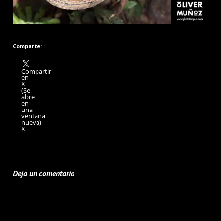
Comparte:
Compartir
en
X
(Se
abre
en
una
ventana
nueva)
X
Deja un comentario