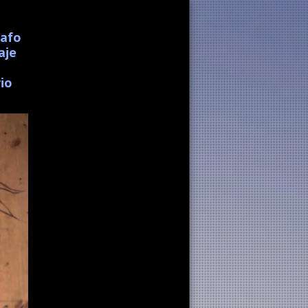
rafo
aje
io