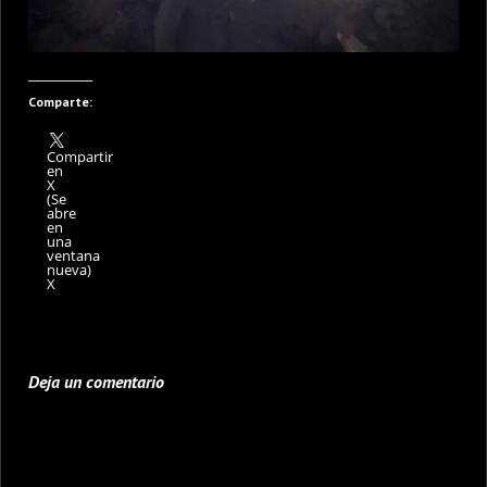
Comparte:
Compartir
en
X
(Se
abre
en
una
ventana
nueva)
X
Deja un comentario