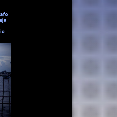
rafo
aje
io