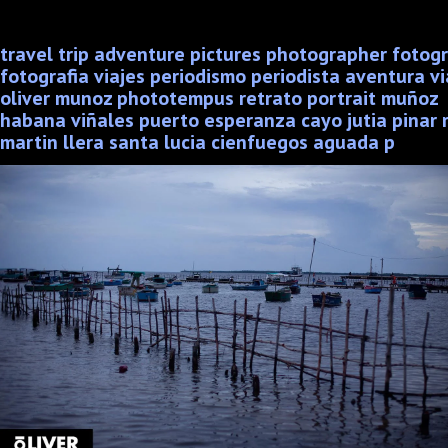
travel trip adventure pictures photographer fotog
fotografia viajes periodismo periodista aventura vi
oliver munoz phototempus retrato portrait muñoz
habana viñales puerto esperanza cayo jutia pinar r
martin llera santa lucia cienfuegos aguada p