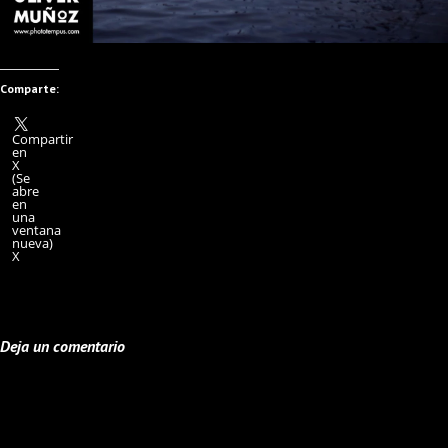
Comparte:
Compartir
en
X
(Se
abre
en
una
ventana
nueva)
X
Deja un comentario