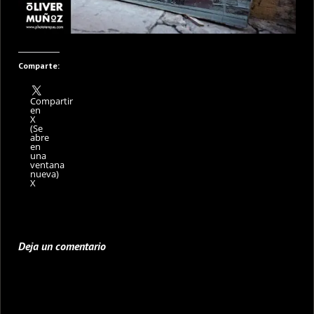
Comparte:
Compartir
en
X
(Se
abre
en
una
ventana
nueva)
X
Deja un comentario