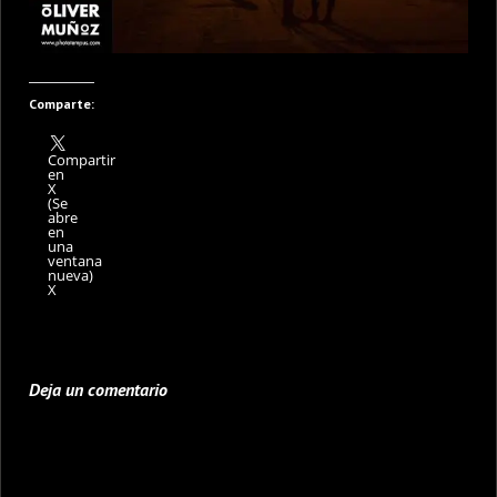
Comparte:
Compartir
en
X
(Se
abre
en
una
ventana
nueva)
X
Deja un comentario