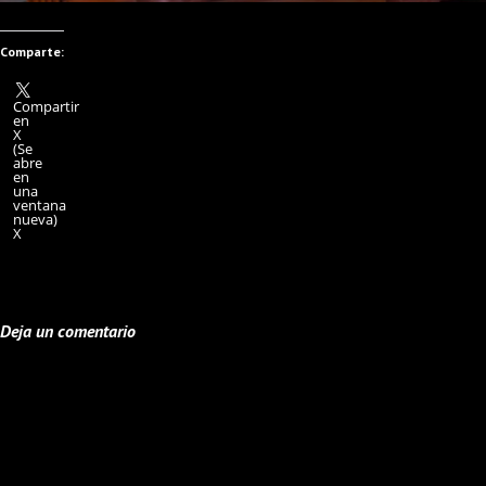
Comparte:
Compartir
en
X
(Se
abre
en
una
ventana
nueva)
X
Deja un comentario