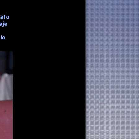
rafo
aje
io