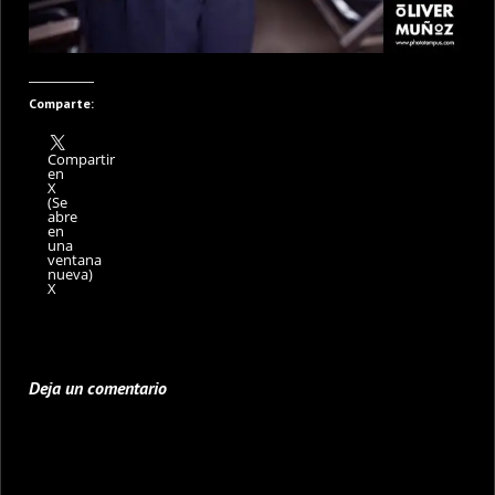
Comparte:
Compartir
en
X
(Se
abre
en
una
ventana
nueva)
X
Deja un comentario