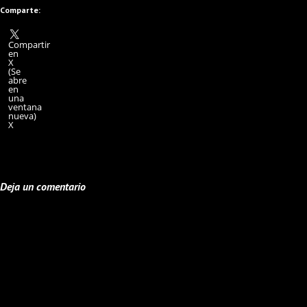
Comparte:
Compartir
en
X
(Se
abre
en
una
ventana
nueva)
X
Deja un comentario