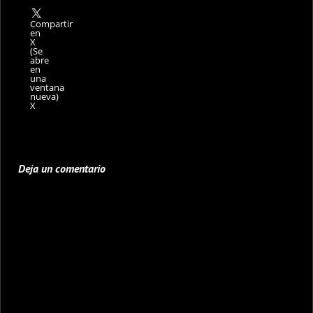
Compartir
en
X
(Se
abre
en
una
ventana
nueva)
X
Deja un comentario