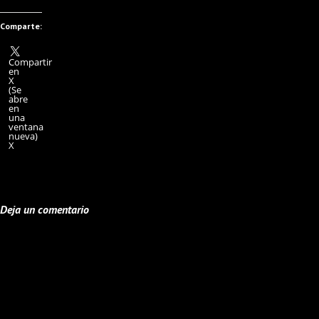
Comparte:
Compartir
en
X
(Se
abre
en
una
ventana
nueva)
X
Deja un comentario