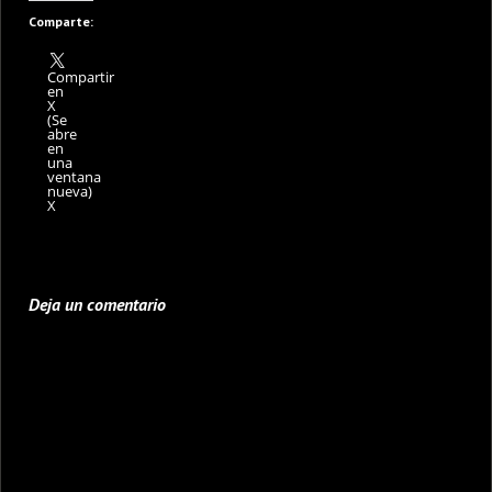
Comparte:
Compartir
en
X
(Se
abre
en
una
ventana
nueva)
X
Deja un comentario