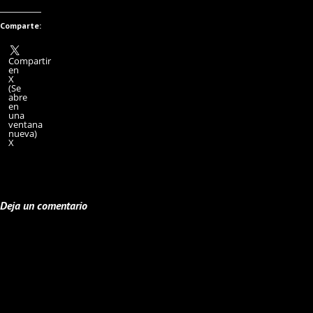
Comparte:
Compartir
en
X
(Se
abre
en
una
ventana
nueva)
X
Deja un comentario