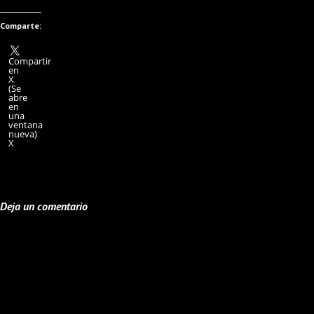
Comparte:
Compartir
en
X
(Se
abre
en
una
ventana
nueva)
X
Deja un comentario