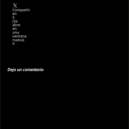
Compartir
en
X
(Se
abre
en
una
ventana
nueva)
X
Deja un comentario