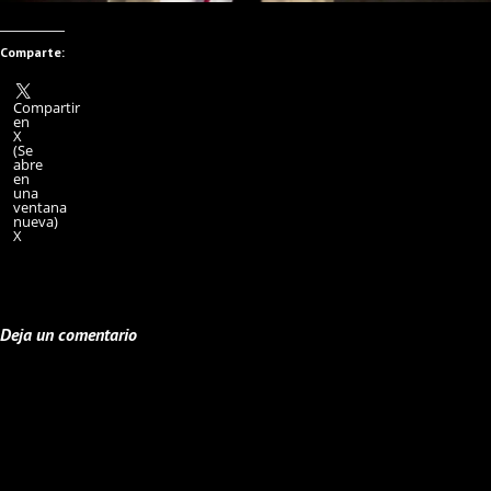
Comparte:
Compartir
en
X
(Se
abre
en
una
ventana
nueva)
X
Deja un comentario