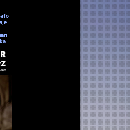
rafo
aje
man
 ka