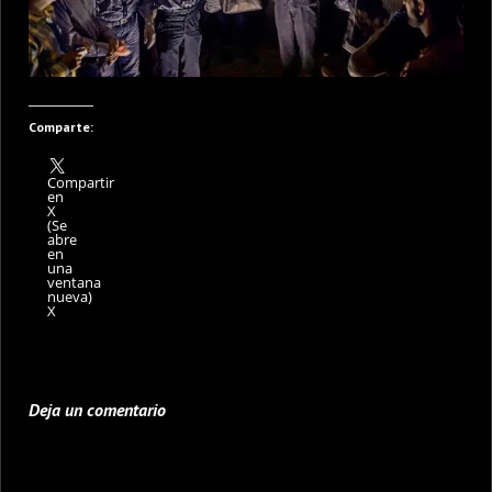
Comparte:
Compartir
en
X
(Se
abre
en
una
ventana
nueva)
X
Deja un comentario