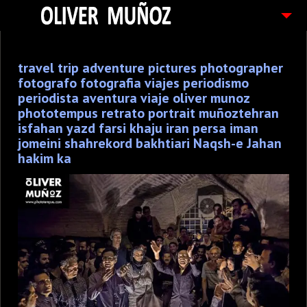
ARTICULOS / BLOG
travel trip adventure pictures photographer
FOTOGRAFIAS
fotografo fotografia viajes periodismo
CONTACTO
periodista aventura viaje oliver munoz
phototempus retrato portrait muñoztehran
PEDIDOS
isfahan yazd farsi khaju iran persa iman
jomeini shahrekord bakhtiari Naqsh-e Jahan
hakim ka