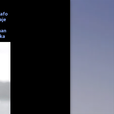
rafo
aje
man
 ka