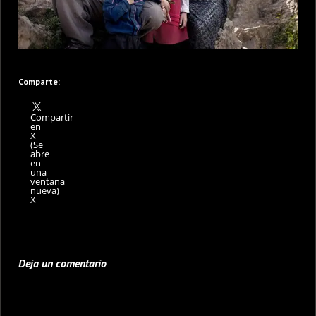
Comparte:
Compartir
en
X
(Se
abre
en
una
ventana
nueva)
X
Deja un comentario