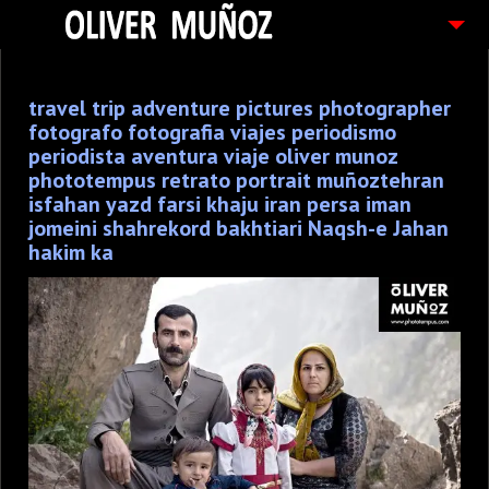
ARTICULOS / BLOG
travel trip adventure pictures photographer
FOTOGRAFIAS
fotografo fotografia viajes periodismo
CONTACTO
periodista aventura viaje oliver munoz
phototempus retrato portrait muñoztehran
PEDIDOS
isfahan yazd farsi khaju iran persa iman
jomeini shahrekord bakhtiari Naqsh-e Jahan
hakim ka