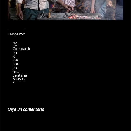
Comparte:
Compartir
en
X
(Se
abre
en
una
ventana
nueva)
X
Deja un comentario