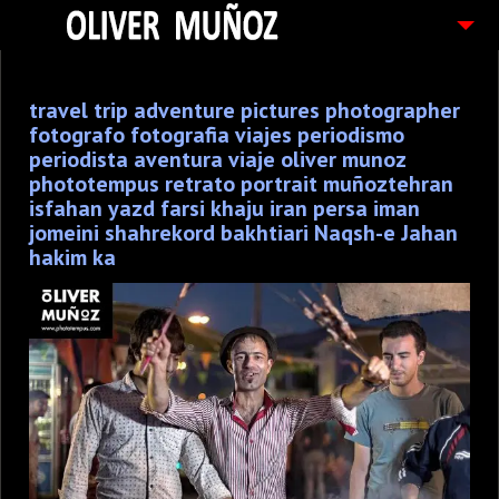
ARTICULOS / BLOG
travel trip adventure pictures photographer
FOTOGRAFIAS
fotografo fotografia viajes periodismo
CONTACTO
periodista aventura viaje oliver munoz
phototempus retrato portrait muñoztehran
PEDIDOS
isfahan yazd farsi khaju iran persa iman
jomeini shahrekord bakhtiari Naqsh-e Jahan
hakim ka