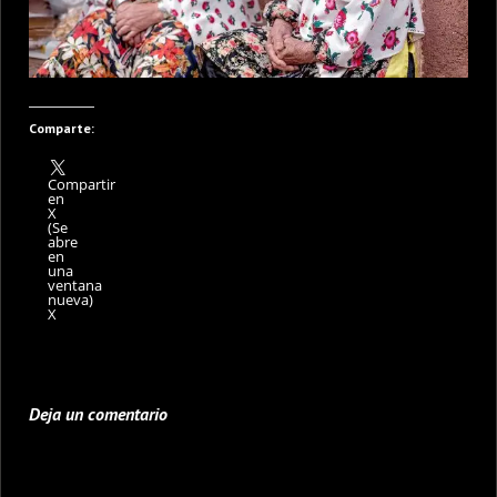
Comparte:
Compartir
en
X
(Se
abre
en
una
ventana
nueva)
X
Deja un comentario