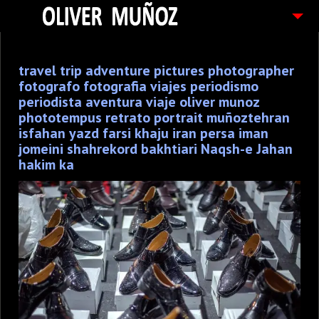
ARTICULOS / BLOG
travel trip adventure pictures photographer
FOTOGRAFIAS
fotografo fotografia viajes periodismo
CONTACTO
periodista aventura viaje oliver munoz
phototempus retrato portrait muñoztehran
PEDIDOS
isfahan yazd farsi khaju iran persa iman
jomeini shahrekord bakhtiari Naqsh-e Jahan
hakim ka