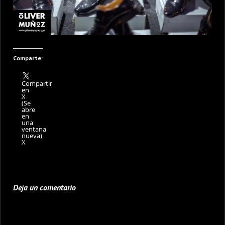
Comparte:
Compartir
en
X
(Se
abre
en
una
ventana
nueva)
X
Deja un comentario