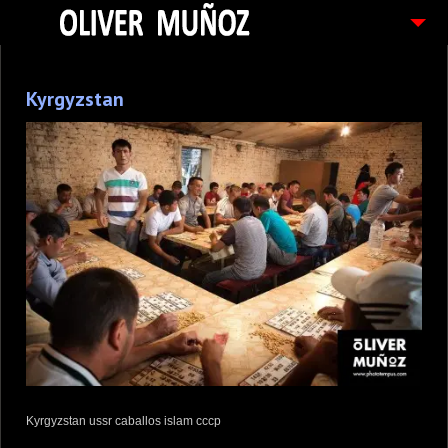
ARTICULOS / BLOG
Kyrgyzstan
FOTOGRAFIAS
CONTACTO
PEDIDOS
Kyrgyzstan ussr caballos islam cccp