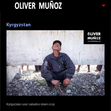
ARTICULOS / BLOG
Kyrgyzstan
FOTOGRAFIAS
CONTACTO
PEDIDOS
Kyrgyzstan ussr caballos islam cccp