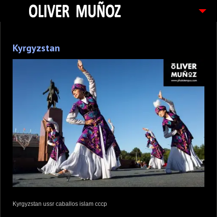
ARTICULOS / BLOG
Kyrgyzstan
FOTOGRAFIAS
CONTACTO
PEDIDOS
Kyrgyzstan ussr caballos islam cccp