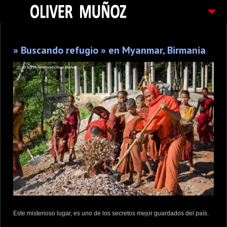
ARTICULOS / BLOG
» Buscando refugio » en Myanmar, Birmania
FOTOGRAFIAS
CONTACTO
PEDIDOS
Este misterioso lugar, es uno de los secretos mejor guardados del país.