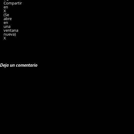
Compartir
en
X
(Se
abre
en
una
ventana
nueva)
X
Deja un comentario