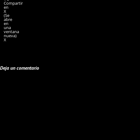
Compartir
en
X
(Se
abre
en
una
ventana
nueva)
X
Deja un comentario