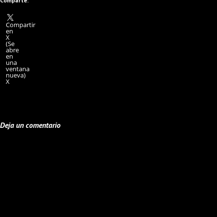
Comparte:
Compartir
en
X
(Se
abre
en
una
ventana
nueva)
X
Deja un comentario