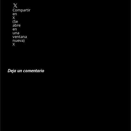
Compartir
en
X
(Se
abre
en
una
ventana
nueva)
X
Deja un comentario