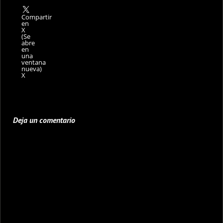
Compartir
en
X
(Se
abre
en
una
ventana
nueva)
X
Deja un comentario