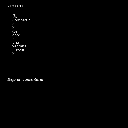
Comparte:
Compartir
en
X
(Se
abre
en
una
ventana
nueva)
X
Deja un comentario