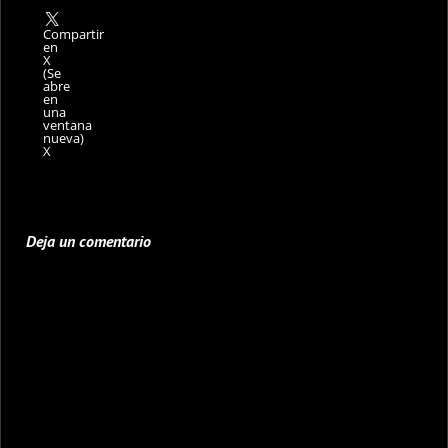
Compartir
en
X
(Se
abre
en
una
ventana
nueva)
X
Deja un comentario