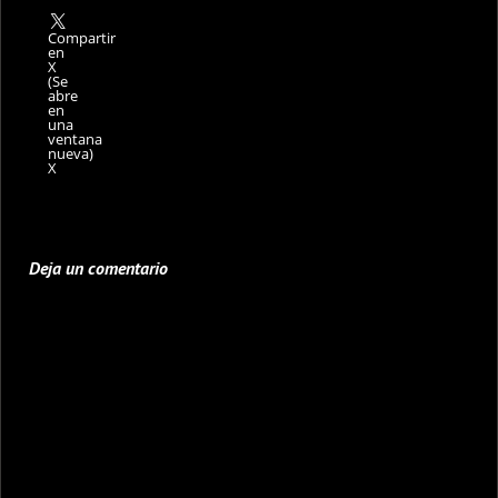
Compartir
en
X
(Se
abre
en
una
ventana
nueva)
X
Deja un comentario