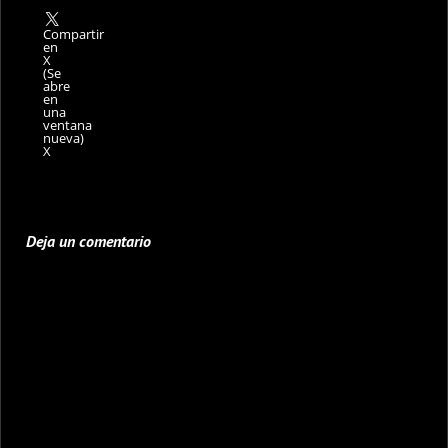
Compartir
en
X
(Se
abre
en
una
ventana
nueva)
X
Deja un comentario