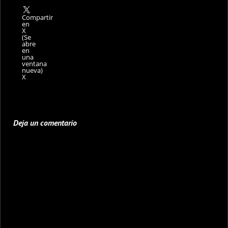
Compartir
en
X
(Se
abre
en
una
ventana
nueva)
X
Deja un comentario