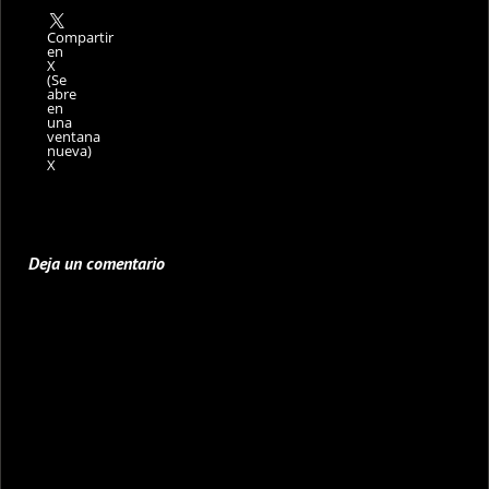
Compartir
en
X
(Se
abre
en
una
ventana
nueva)
X
Deja un comentario