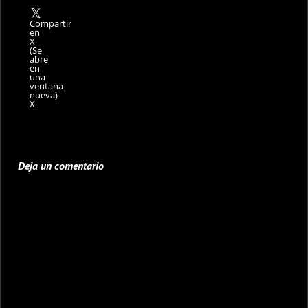
Compartir
en
X
(Se
abre
en
una
ventana
nueva)
X
Deja un comentario