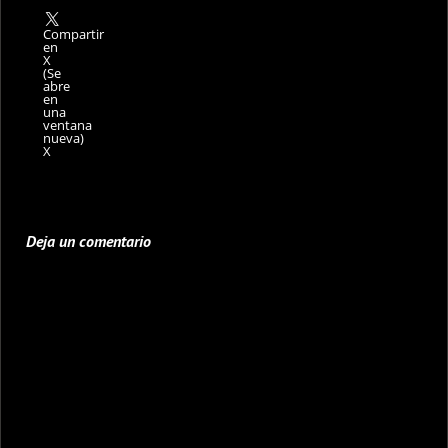
Compartir
en
X
(Se
abre
en
una
ventana
nueva)
X
Deja un comentario