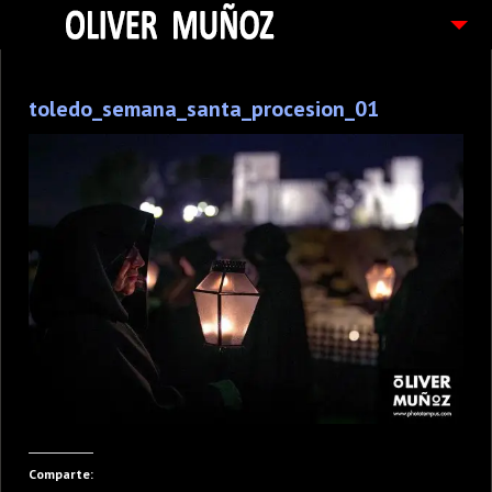
ARTICULOS / BLOG
toledo_semana_santa_procesion_01
FOTOGRAFIAS
CONTACTO
PEDIDOS
Comparte: