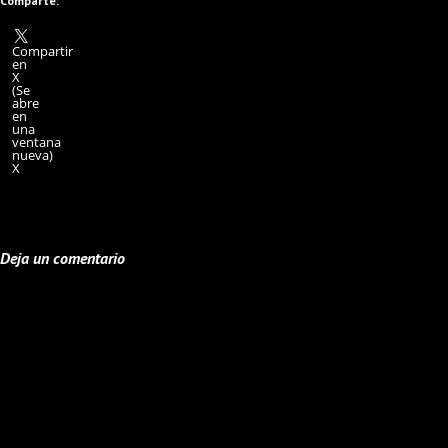
Comparte:
Compartir
en
X
(Se
abre
en
una
ventana
nueva)
X
Deja un comentario