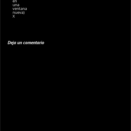
en
una
ventana
nueva)
X
Deja un comentario