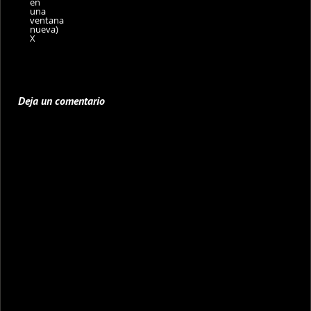
en
una
ventana
nueva)
X
Deja un comentario